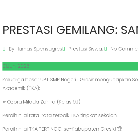
PRESTASI GEMILANG: S
By
Humas Spensagres
Prestasi Siswa
,
No Comme
01
Jun, 2026
Keluarga besar UPT SMP Negeri 1 Gresik mengucapkan S
Akademik (TKA):
​⭐ Ozora Milada Zahira (Kelas 9J)
​Peraih nilai rata-rata terbaik TKA tingkat sekolah.
​Peraih nilai TKA TERTINGGI se-Kabupaten Gresik! 🏆