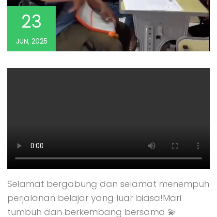
23
JUN, 2025
Selamat bergabung dan selamat menempuh
perjalanan belajar yang luar biasa!Mari
tumbuh dan berkembang bersama 💫