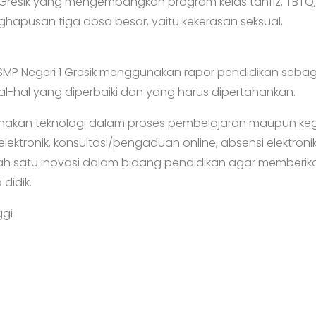
resik yang mengembangkan program kelas tahfiz, TBTQ
hapusan tiga dosa besar, yaitu kekerasan seksual,
MP Negeri 1 Gresik menggunakan rapor pendidikan sebag
-hal yang diperbaiki dan yang harus dipertahankan.
gunakan teknologi dalam proses pembelajaran maupun ke
n elektronik, konsultasi/pengaduan online, absensi elektroni
lah satu inovasi dalam bidang pendidikan agar memberik
didik.
gi