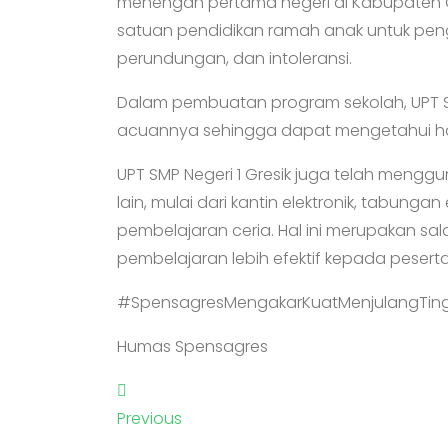
menengah pertama negeri di Kabupaten G
satuan pendidikan ramah anak untuk peng
perundungan, dan intoleransi.
Dalam pembuatan program sekolah, UPT S
acuannya sehingga dapat mengetahui hal
UPT SMP Negeri 1 Gresik juga telah meng
lain, mulai dari kantin elektronik, tabunga
pembelajaran ceria. Hal ini merupakan sa
pembelajaran lebih efektif kepada peserta 
#SpensagresMengakarKuatMenjulangTing
Humas Spensagres
Previous