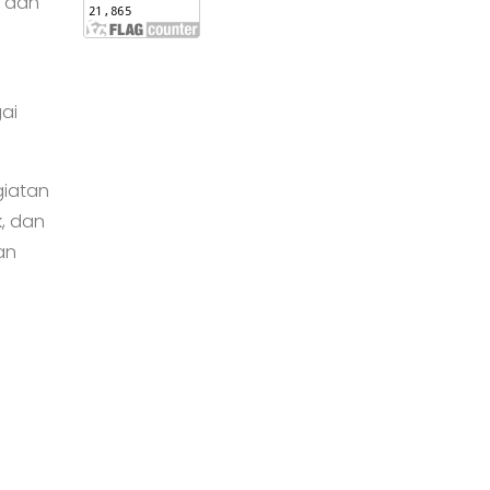
, dan
ai
giatan
k, dan
an