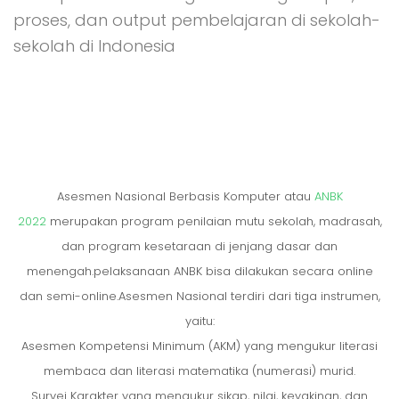
proses, dan output pembelajaran di sekolah-
sekolah di Indonesia
Asesmen Nasional Berbasis Komputer atau
ANBK
2022
merupakan program penilaian mutu sekolah, madrasah,
dan program kesetaraan di jenjang dasar dan
menengah.pelaksanaan ANBK bisa dilakukan secara online
dan semi-online.Asesmen Nasional terdiri dari tiga instrumen,
yaitu:
Asesmen Kompetensi Minimum (AKM) yang mengukur literasi
membaca dan literasi matematika (numerasi) murid.
Survei Karakter yang mengukur sikap, nilai, keyakinan, dan