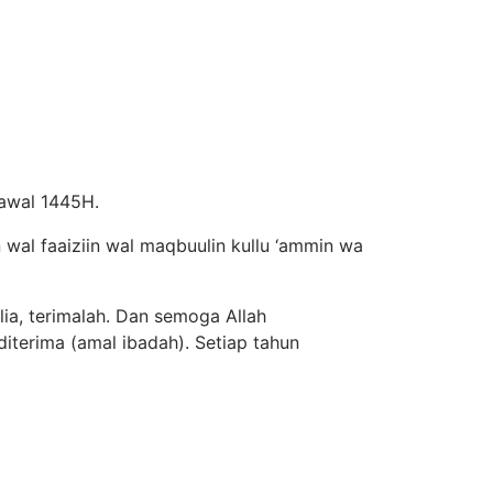
yawal 1445H.
 wal faaiziin wal maqbuulin kullu ‘ammin wa
a, terimalah. Dan semoga Allah
terima (amal ibadah). Setiap tahun