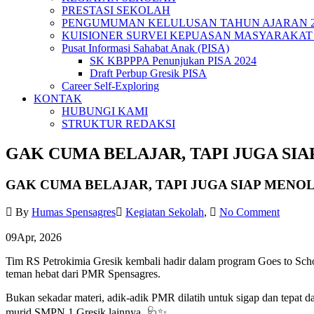
PRESTASI SEKOLAH
PENGUMUMAN KELULUSAN TAHUN AJARAN 20
KUISIONER SURVEI KEPUASAN MASYARAKAT 
Pusat Informasi Sahabat Anak (PISA)
SK KBPPPA Penunjukan PISA 2024
Draft Perbup Gresik PISA
Career Self-Exploring
KONTAK
HUBUNGI KAMI
STRUKTUR REDAKSI
GAK CUMA BELAJAR, TAPI JUGA SI
GAK CUMA BELAJAR, TAPI JUGA SIAP MEN
By
Humas Spensagres
Kegiatan Sekolah
,
No Comment
09
Apr, 2026
Tim RS Petrokimia Gresik kembali hadir dalam program Goes to Sch
teman hebat dari PMR Spensagres.
Bukan sekadar materi, adik-adik PMR dilatih untuk sigap dan tepat da
murid SMPN 1 Gresik lainnya. 🩺✨