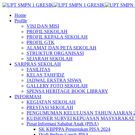
Home
Profile
VISI DAN MISI
PROFIL SEKOLAH
PROFIL KEPALA SEKOLAH
PROFIL GTK
ALAMAT DAN PETA SEKOLAH
STRUKTUR ORGANISASI
SEJARAH SEKOLAH
SARPRAS SEKOLAH
FASILITAS
KELAS TAHFIDZ
JADWAL EKSTRA SISWA
GALLERY FOTO SEKOLAH
SPENSA HERITAGE BOOK LIBRARY
INFORMASI
KEGIATAN SEKOLAH
PRESTASI SEKOLAH
PENGUMUMAN KELULUSAN TAHUN AJARAN 20
KUISIONER SURVEI KEPUASAN MASYARAKAT 
Pusat Informasi Sahabat Anak (PISA)
SK KBPPPA Penunjukan PISA 2024
Draft Perbup Gresik PISA