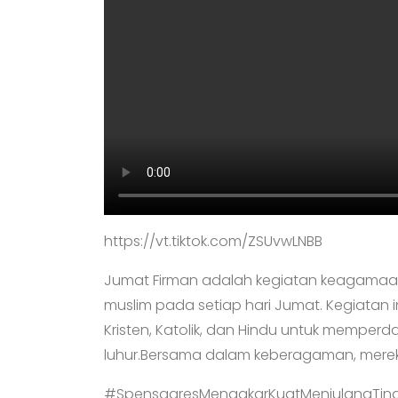
https://vt.tiktok.com/ZSUvwLNBB
Jumat Firman adalah kegiatan keagamaan 
muslim pada setiap hari Jumat. Kegiatan
Kristen, Katolik, dan Hindu untuk memper
luhur.Bersama dalam keberagaman, merek
#SpensagresMengakarKuatMenjulangTin