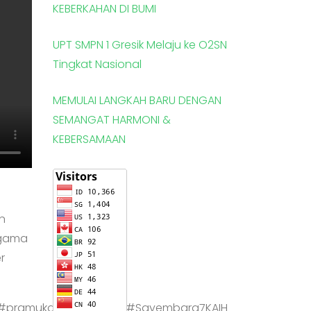
KEBERKAHAN DI BUMI
UPT SMPN 1 Gresik Melaju ke O2SN
Tingkat Nasional
MEMULAI LANGKAH BARU DENGAN
SEMANGAT HARMONI &
KEBERSAMAAN
n
agama
r
s#pramuka_spensagres#Sayembara7KAIH