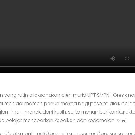
yang rutin dilaksanakan oleh murid UPT SMPN 1 Gresik no
 ini menjadi momen penuh makna bagi peserta didik ber
dalam iman, meneladani kasih, serta menumbuhkan karakte
a belajar menebarkan kebaikan dan kedamaian. ✨ 💫
ggi#uptsmpn1gresik#osismpkspensagres#passussagre