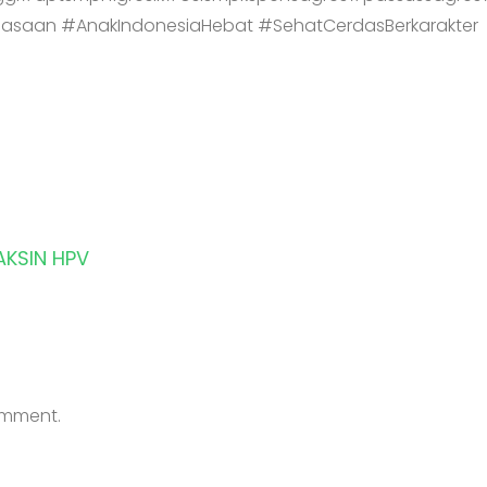
asaan #AnakIndonesiaHebat #SehatCerdasBerkarakter
AKSIN HPV
comment.