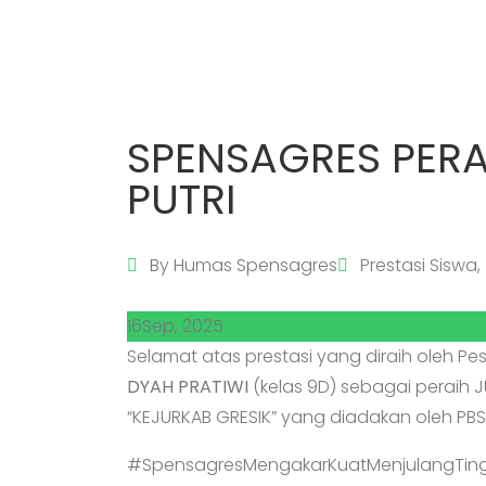
SPENSAGRES PERA
PUTRI
By
Humas Spensagres
Prestasi Siswa
,
16
Sep, 2025
Selamat atas prestasi yang diraih oleh Pe
DYAH PRATIWI
(kelas 9D) sebagai peraih 
“KEJURKAB GRESIK” yang diadakan oleh PBS
#SpensagresMengakarKuatMenjulangTing