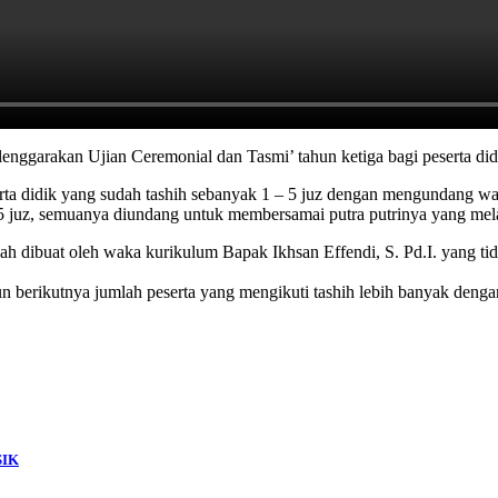
garakan Ujian Ceremonial dan Tasmi’ tahun ketiga bagi peserta didik
serta didik yang sudah tashih sebanyak 1 – 5 juz dengan mengundang wal
 5 juz, semuanya diundang untuk membersamai putra putrinya yang mel
elah dibuat oleh waka kurikulum Bapak Ikhsan Effendi, S. Pd.I. yang 
un berikutnya jumlah peserta yang mengikuti tashih lebih banyak deng
SIK