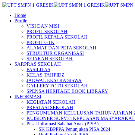
Home
Profile
VISI DAN MISI
PROFIL SEKOLAH
PROFIL KEPALA SEKOLAH
PROFIL GTK
ALAMAT DAN PETA SEKOLAH
STRUKTUR ORGANISASI
SEJARAH SEKOLAH
SARPRAS SEKOLAH
FASILITAS
KELAS TAHFIDZ
JADWAL EKSTRA SISWA
GALLERY FOTO SEKOLAH
SPENSA HERITAGE BOOK LIBRARY
INFORMASI
KEGIATAN SEKOLAH
PRESTASI SEKOLAH
PENGUMUMAN KELULUSAN TAHUN AJARAN 20
KUISIONER SURVEI KEPUASAN MASYARAKAT 
Pusat Informasi Sahabat Anak (PISA)
SK KBPPPA Penunjukan PISA 2024
Draft Perbup Gresik PISA