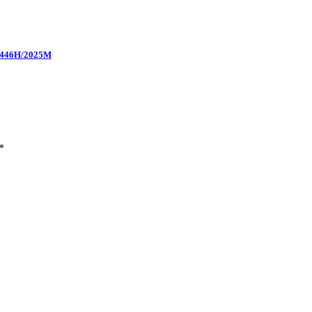
446H/2025M
*