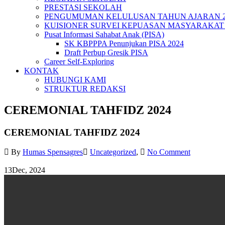
PRESTASI SEKOLAH
PENGUMUMAN KELULUSAN TAHUN AJARAN 20
KUISIONER SURVEI KEPUASAN MASYARAKAT 
Pusat Informasi Sahabat Anak (PISA)
SK KBPPPA Penunjukan PISA 2024
Draft Perbup Gresik PISA
Career Self-Exploring
KONTAK
HUBUNGI KAMI
STRUKTUR REDAKSI
CEREMONIAL TAHFIDZ 2024
CEREMONIAL TAHFIDZ 2024
By
Humas Spensagres
Uncategorized
,
No Comment
13
Dec, 2024