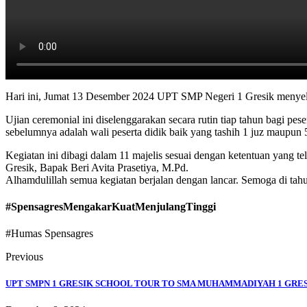
Hari ini, Jumat 13 Desember 2024 UPT SMP Negeri 1 Gresik menyeleng
Ujian ceremonial ini diselenggarakan secara rutin tiap tahun bagi pe
sebelumnya adalah wali peserta didik baik yang tashih 1 juz maupun
Kegiatan ini dibagi dalam 11 majelis sesuai dengan ketentuan yang t
Gresik, Bapak Beri Avita Prasetiya, M.Pd.
Alhamdulillah semua kegiatan berjalan dengan lancar. Semoga di tah
#SpensagresMengakarKuatMenjulangTinggi
#Humas Spensagres
Previous
UPT SMPN 1 GRESIK SCHOOL TOUR TO SMA MUHAMMADIYAH 1 GRE