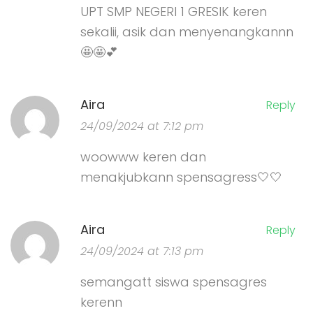
UPT SMP NEGERI 1 GRESIK keren
sekalii, asik dan menyenangkannn
🤩🤩💕
Aira
Reply
24/09/2024 at 7:12 pm
woowww keren dan
menakjubkann spensagress🤍🤍
Aira
Reply
24/09/2024 at 7:13 pm
semangatt siswa spensagres
kerenn