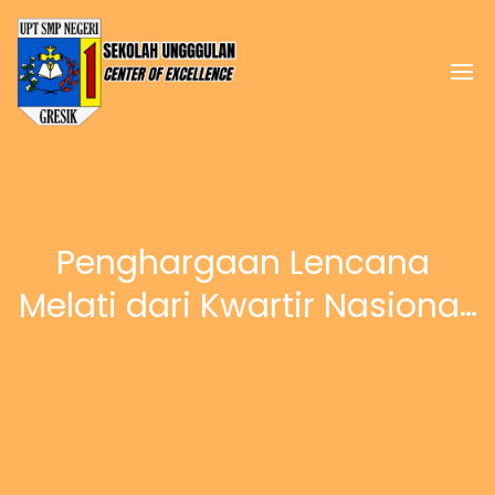
Penghargaan Lencana 
Melati dari Kwartir Nasional 
kepada Bpk Nanang 
Roeswantono, S.Pd, MM.