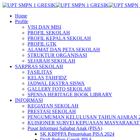
Home
Profile
VISI DAN MISI
PROFIL SEKOLAH
PROFIL KEPALA SEKOLAH
PROFIL GTK
ALAMAT DAN PETA SEKOLAH
STRUKTUR ORGANISASI
SEJARAH SEKOLAH
SARPRAS SEKOLAH
FASILITAS
KELAS TAHFIDZ
JADWAL EKSTRA SISWA
GALLERY FOTO SEKOLAH
SPENSA HERITAGE BOOK LIBRARY
INFORMASI
KEGIATAN SEKOLAH
PRESTASI SEKOLAH
PENGUMUMAN KELULUSAN TAHUN AJARAN 20
KUISIONER SURVEI KEPUASAN MASYARAKAT 
Pusat Informasi Sahabat Anak (PISA)
SK KBPPPA Penunjukan PISA 2024
Draft Perbup Gresik PISA