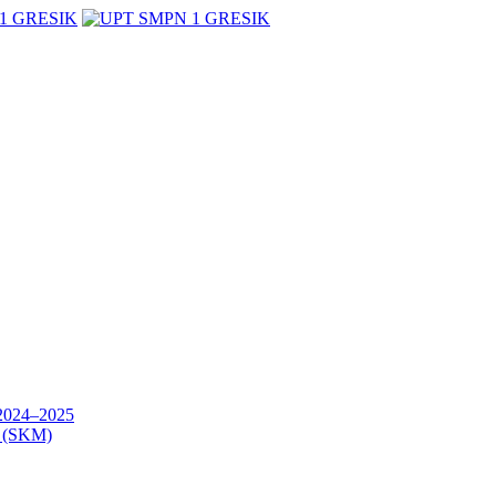
24–2025
(SKM)